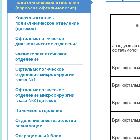
поликлиническое отделение
(взрослая офтальмология)
Консультативно -
поликлиническое отделение
Д
(детское)
Офтальмологическое
диагностическое отделение
Заведующая о
офтальмолог
Физиотерапевтическое
отделение
Врач-офтальм
Офтальмологическое
отделение микрохирургии
глаза №1
Врач-офтальм
Офтальмологическое
отделение микрохирургии
глаза №2 (детское)
Врач-офтальм
Приемное отделение
Отделение анестезиологии-
Врач-офтальм
реанимации
Операционный блок
Врач-офтальм