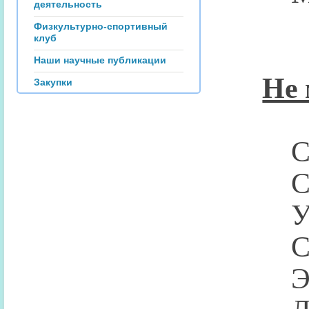
деятельность
Физкультурно-спортивный
клуб
Наши научные публикации
Не 
Закупки
Спец
Специ
Убор
Слес
Элек