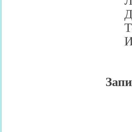
Лифт
Дело
Тех
Инже
Запи