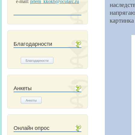
e-mail:
priem_kkokb@ocularc.ru
наследст
напрягаю
картинка
Благодарности
Благодарности
Анкеты
Анкеты
Онлайн опрос