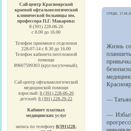
Call-центр Красноярской
краевой офтальмологической
СРЕДА, 17.06.2
клинической больницы им.
профессора П.Г. Макарова:
8 (391) 228-06-26
с 8.00 до 16.00
Телефон приемного отделения
Жизнь со
228-07-14 с 8.30 до 16.00
планшеты
Телефон кабинета неотложной
привычка
помощи
89607599303 (круглосуточный).
безопасн
медицин
Call-центр офтальмологической
Краснояр
медицинской помощи
взрослый:
8 (391) 228-06-26
— Татьян
детский:
8 (391) 228-29-22
Кабинет платных
— Избыто
медицинских услуг
прогрес
запись по телефону
8(391)228-
невыявле