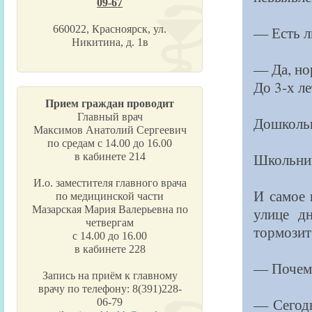
09-67
— Есть л
660022, Красноярск, ул.
Никитина, д. 1в
— Да, но
До 3-х л
Прием граждан проводит
Главный врач
Дошкольн
Максимов Анатолий Сергеевич
по средам с 14.00 до 16.00
Школьник
в кабинете 214
И.о. заместителя главного врача
И самое 
по медицинской части
Мазарская Мария Валерьевна по
улице дн
четвергам
тормозит
с 14.00 до 16.00
в кабинете 228
— Почему
Запись на приём к главному
врачу по телефону: 8(391)228-
— Сегодн
06-79