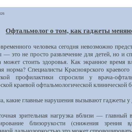
026
Офтальмолог о том, как гаджеты меняю
временного человека сегодня невозможно предс
 — это не просто развлечение для детей, но и с
 может стоить здоровья. Как экранное время вл
ая норма? Специалисты Красноярского краевого
ской профилактики спросили у врача-офтал
ской краевой офтальмологической клинической б
а, какие главные нарушения вызывают гаджеты у 
чная зрительная нагрузка вблизи — главный в
сирование близорукости (снижения зрения 
нной дальнозоркостью это может спровоцировать