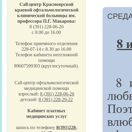
Call-центр Красноярской
краевой офтальмологической
СРЕДА,
клинической больницы им.
профессора П.Г. Макарова:
8 (391) 228-06-26
с 8.00 до 16.00
8 
Телефон приемного отделения
228-07-14 с 8.30 до 16.00
Телефон кабинета неотложной
помощи
89607599303 (круглосуточный).
8 и
Call-центр офтальмологической
медицинской помощи
любв
взрослый:
8 (391) 228-06-26
детский:
8 (391) 228-29-22
Поэ
Кабинет платных
влю
медицинских услуг
запись по телефону
8(391)228-