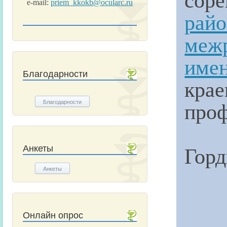
e-mail:
priem_kkokb@ocularc.ru
рай
меж
имен
Благодарности
крае
проф
Благодарности
Горд
Анкеты
Анкеты
Онлайн опрос