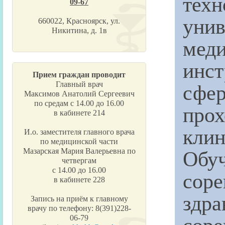
тех
09-67
уни
660022, Красноярск, ул.
Никитина, д. 1в
мед
инс
Прием граждан проводит
сфе
Главный врач
Максимов Анатолий Сергеевич
по средам с 14.00 до 16.00
прох
в кабинете 214
клин
И.о. заместителя главного врача
по медицинской части
Обу
Мазарская Мария Валерьевна по
четвергам
с 14.00 до 16.00
сор
в кабинете 228
здр
Запись на приём к главному
врачу по телефону: 8(391)228-
сор
06-79