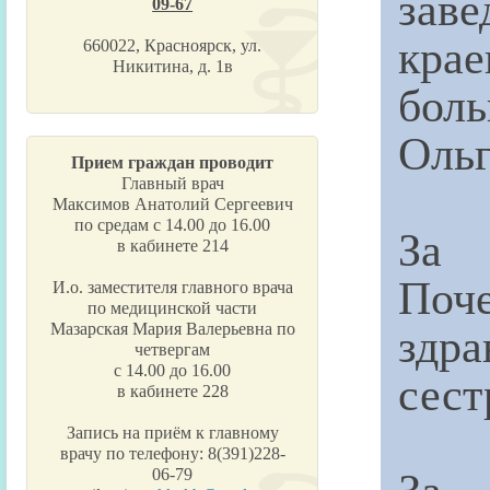
зав
09-67
кра
660022, Красноярск, ул.
Никитина, д. 1в
бол
Ольг
Прием граждан проводит
Главный врач
Максимов Анатолий Сергеевич
по средам с 14.00 до 16.00
За 
в кабинете 214
По
И.о. заместителя главного врача
по медицинской части
здра
Мазарская Мария Валерьевна по
четвергам
с 14.00 до 16.00
сест
в кабинете 228
Запись на приём к главному
врачу по телефону: 8(391)228-
За 
06-79