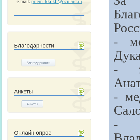
e-mail:
priem_kkokb@ocularc.ru
Бла
Росс
- м
Благодарности
Дука
- з
Благодарности
Анат
- ме
Анкеты
Сало
Анкеты
- 
Вла
Онлайн опрос