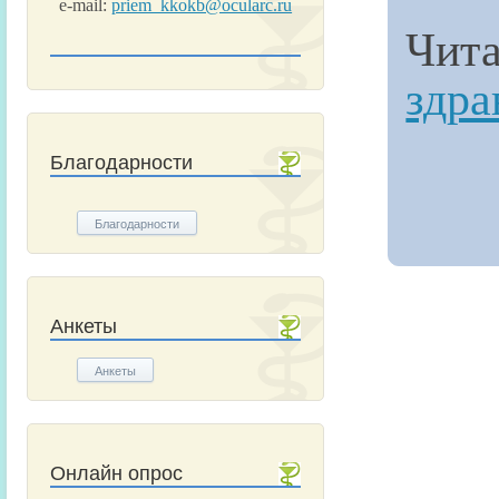
e-mail:
priem_kkokb@ocularc.ru
Чит
здра
Благодарности
Благодарности
Анкеты
Анкеты
Онлайн опрос