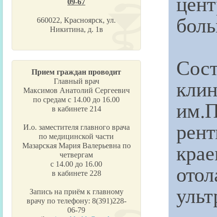
цен
09-67
боль
660022, Красноярск, ул.
Никитина, д. 1в
Сост
Прием граждан проводит
кли
Главный врач
Максимов Анатолий Сергеевич
по средам с 14.00 до 16.00
им.
в кабинете 214
рен
И.о. заместителя главного врача
по медицинской части
кр
Мазарская Мария Валерьевна по
четвергам
с 14.00 до 16.00
ото
в кабинете 228
ульт
Запись на приём к главному
врачу по телефону: 8(391)228-
06-79